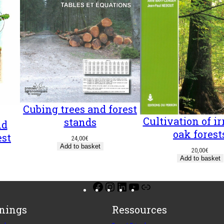
r
s
Cubing trees and forest
Cultivation of ir
stands
nd
oak forest
est
24,00
€
Add to basket
20,00
€
Add to basket
Facebook
Instagram
LinkedIn
YouTube
Link
inings
Ressources