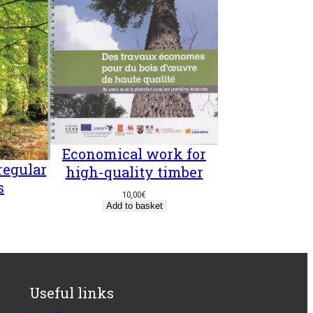
Economical work for
regular
high-quality timber
s
10,00
€
Add to basket
Useful links