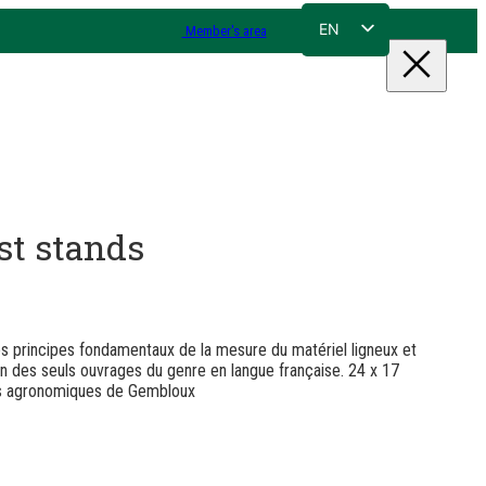
EN
Member's area
FR
NL
DE
st stands
es principes fondamentaux de la mesure du matériel ligneux et
 des seuls ouvrages du genre en langue française. 24 x 17
es agronomiques de Gembloux