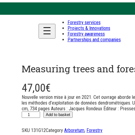
Forestry services
Projects & Innovations
Forestry awareness
Partnerships and companies
Measuring trees and fore
47,00
€
Nouvelle version mise à jour en 2021. Cet ouvrage aborde l
les méthodes d’exploitation de données dendrométriques. Un
cm, 734 pages Auteurs : Jacques Rondeux Éditeur : Press
q
Add to basket
u
a
SKU
131G12
Category
Arboretum
, 
Forestry
n