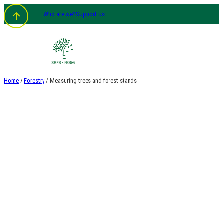
Skip
Who are we?
Support us
to
content
Home
/
Forestry
/ Measuring trees and forest stands