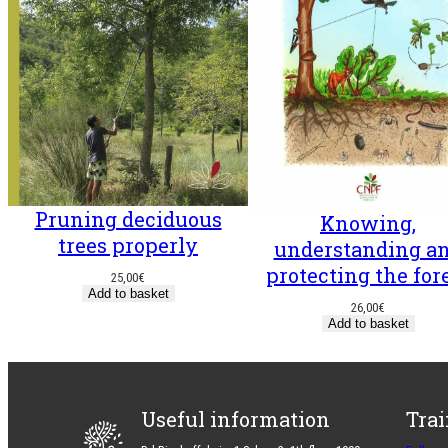
Pruning deciduous
Knowing,
trees properly
understanding a
protecting the for
25,00
€
Add to basket
26,00
€
Add to basket
Useful information
Tra