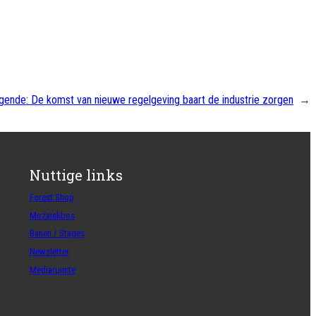
gende:
De komst van nieuwe regelgeving baart de industrie zorgen
→
Nuttige links
Forest Shop
Mozaïekbos
Banen / Stages
Newsletter
Mediaruimte