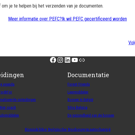
 om je te helpen bij het verzenden van je documenten.
Meer informatie over PEFC?
Ik wil PEFC gecertificeerd worden
Vol
Facebook
Instagram
LinkedIn
YouTube
Link
eidingen
Documentatie
ge agenda
Forest Friends
ForêtFor
Leermiddelen
naliseerde opleidingen
Bossen in België
ter coach
Silva Belgica
hulpmiddelen
De gezondheid van de bossen
Koninklijke Belgische Bosbouwmaatschappij