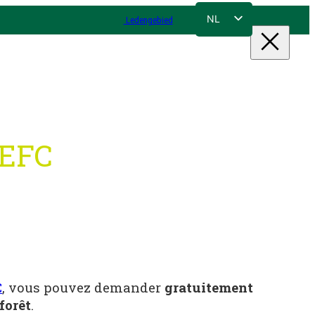
NL
Ledengebied
FR
EN
DE
PEFC
C
, vous pouvez demander
gratuitement
forêt
.