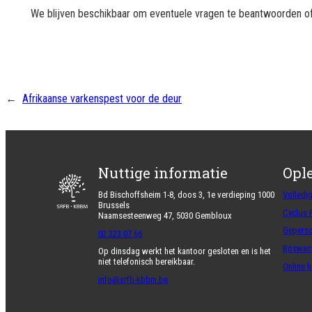
We blijven beschikbaar om eventuele vragen te beantwoorden of
←
Afrikaanse varkenspest voor de deur
Nuttige informatie
Opl
Bd Bischoffsheim 1-8, doos 3, 1e verdieping 1000
Volledi
Brussels
Cyclus 
Naamsesteenweg 47, 5030 Gembloux
Geperso
02 223 07 66
Boswach
Op dinsdag werkt het kantoor gesloten en is het
niet telefonisch bereikbaar.
Online 
info@srfb-kbbm.be