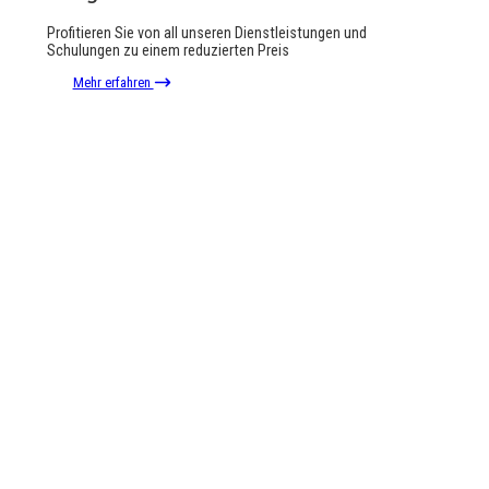
Profitieren Sie von all unseren Dienstleistungen und
Schulungen zu einem reduzierten Preis
Mehr erfahren
Facebook
Instagram
LinkedIn
YouTube
Link
Nützliche Infos
Bd Bischoffsheim 1-8, Box 3, 1. Stock 1000 Brüssel
Chaussée de Namur 47, 5030 Gembloux
02 223 07 66
Am Dienstag arbeitet das Büro unter Ausschluss der Öffentlichkeit und ist
telefonisch nicht erreichbar.