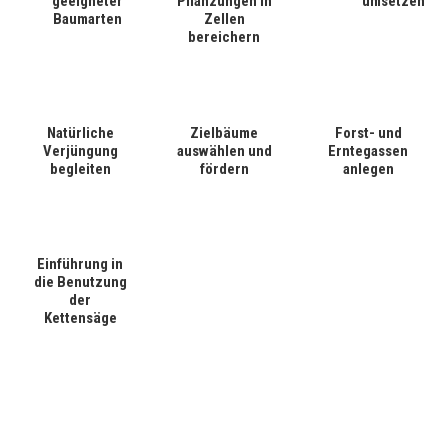
geeigneter
Pflanzungen in
umsetzen
Baumarten
Zellen
bereichern
Natürliche
Zielbäume
Forst- und
Verjüngung
auswählen und
Erntegassen
begleiten
fördern
anlegen
Einführung in
die Benutzung
der
Kettensäge