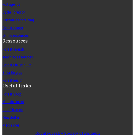
Full agenda
Cycle ForêtFor
Customised training
Forest ranger
Online resources
Ressources
Forest Friends
Teaching resources
Forests in Belgium
Silva Belgica
Forest health
Useful links
Forest Shop
Mosaic forest
Job / Interns
Newsletter
Media area
Royal Forestry Society of Belgium