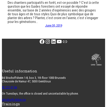
Des chantiers participatifs en forêt, est-ce possible ? C’est à cette
question que les Guides forestiers ont essayé de répondre
ensemble, sur base de 2 années d’expériences avec des groupes
de tous âges et de tous styles.Quoi de plus symbolique que de
planter des arbres ? Planter, c’est croire en l’avenir, c’est s’engager
pour les générations…
June 30, 2019
Facebook
Instagram
LinkedIn
YouTube
Link
Useful information
Bd Bischoffsheim 1-8, box 3, 1th floor 1000 Brussels
Chaussée de Namur 47, 5030 Gembloux
02 223 07 66
On Tuesdays, the office is closed and uncontactable by phone.
info@srfb-kbbm.be
Trainings