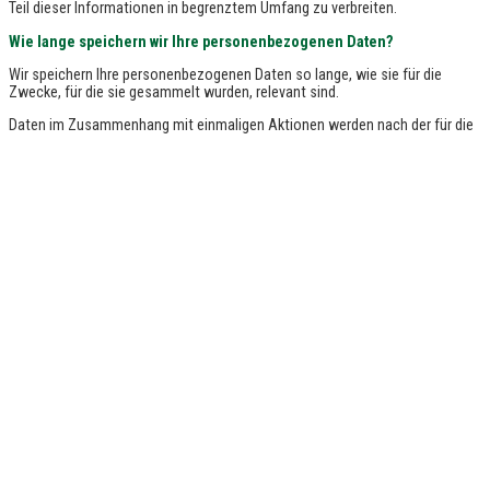
Teil dieser Informationen in begrenztem Umfang zu verbreiten.
Wie lange speichern wir Ihre personenbezogenen Daten?
Wir speichern Ihre personenbezogenen Daten so lange, wie sie für die
Zwecke, für die sie gesammelt wurden, relevant sind.
Daten im Zusammenhang mit einmaligen Aktionen werden nach der für die
jeweilige Aktion erforderlichen Zeit oder nach der gesetzlichen
Aufbewahrungsfrist gelöscht und würden im Falle eines längerfristigen
statistischen Interesses anonymisiert.
Tracking-Technologie - Wie und warum nutzen wir sie?
Damit wir unsere verschiedenen Dienstleistungen für unsere Mitglieder und
Besucher, die unsere Website besuchen, ständig anpassen und verbessern
können, führen wir eine Analyse des Internetpublikums mithilfe des Tools
"Google Analytics" durch.
Das "Cookie" (eine kleine Datei, die auf dem Rechner des Besuchers einer
Website gespeichert wird), das mit der SRFB-, NTF- oder LV-Website
verknüpft ist, speichert keine Navigationsdaten, die eine Profilerstellung
ermöglichen.
Wie können Sie auf Ihre persönlichen Informationen zugreifen und
sie ändern?
Sie können uns über die klassischen Kommunikationsmittel jede Anfrage
übermitteln, um Ihre persönlichen Daten zu erfahren oder eine Änderung