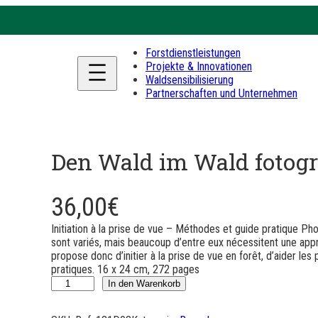
Forstdienstleistungen
Projekte & Innovationen
Waldsensibilisierung
Partnerschaften und Unternehmen
Den Wald im Wald fotogr
36,00
€
Initiation à la prise de vue – Méthodes et guide pratique Photo
sont variés, mais beaucoup d’entre eux nécessitent une ap
propose donc d’initier à la prise de vue en forêt, d’aider les
pratiques. 16 x 24 cm, 272 pages
P
In den Warenkorb
h
o