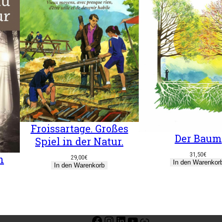
Froissartage. Großes
Der Baum
Spiel in der Natur.
31,50
€
n
29,00
€
In den Warenkor
In den Warenkorb
Facebook
Instagram
LinkedIn
YouTube
Link