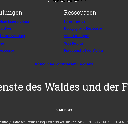
ulungen
Ressourcen
ndige Tagesordnung
Forest Friends
ForêtFor
Pädagogische Ressourcen
lisierte Schulung
Wälder in Belgien
iner
Silva Belgica
Ressourcen
Die Gesundheit der Wälder
Königliche Forstverein Belgiens
enste des Waldes und der F
– Seit 1893 –
halten
/
Datenschutzerklärung
/
Website erstellt von der KFVN
-
IBAN :
BE71 3100 4375 