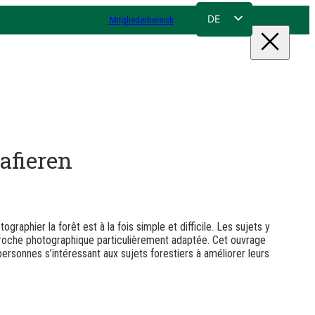
DE
Mitgliederbereich
FR
NL
EN
afieren
graphier la forêt est à la fois simple et difficile. Les sujets y
proche photographique particulièrement adaptée. Cet ouvrage
 personnes s’intéressant aux sujets forestiers à améliorer leurs