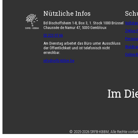
Nützliche Infos
Sch
Bd Bischoffsheim 1-8, Box 3, 1. Stock 1000 Brüssel
Vollstä
Chaussée de Namur 47, 5030 Gembloux
Zyklus 
02 223 07 66
Persona
Am Dienstag arbeitet das Büro unter Ausschluss
Waldtra
der Öffentlichkeit und ist telefonisch nicht
erreichbar.
Online-
info@srfb-kbbm.be
Im Di
© 2025-2026 SRFB-KBBM,
Alle Rechte vorbe