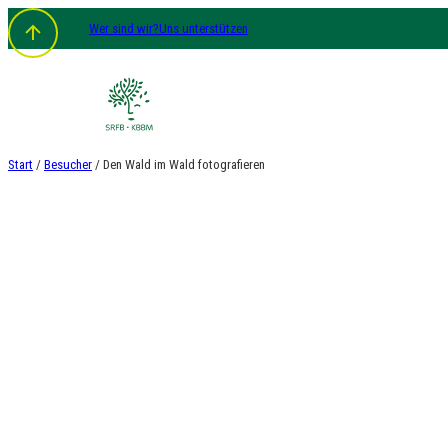
Zum
Wer sind wir?
Uns unterstützen
Inhalt
springen
Start
/
Besucher
/ Den Wald im Wald fotografieren